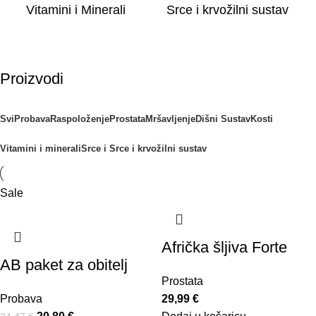
Vitamini i Minerali
Srce i krvožilni sustav
Proizvodi
Svi
Probava
Raspoloženje
Prostata
Mršavljenje
Dišni Sustav
Kosti
Vitamini i minerali
Srce i Srce i krvožilni sustav
Sale
Afrička šljiva Forte
AB paket za obitelj
Prostata
Probava
29,99
€