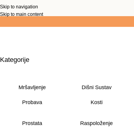
Skip to navigation
ko je vrijednost košarice preko 25 EUR -
BOX NOW je besplatan
Skip to main content
Kategorije
Mršavljenje
Dišni Sustav
Probava
Kosti
Prostata
Raspoloženje