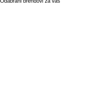
Odabrani brendovi za vas
Bulardi
Herbafast