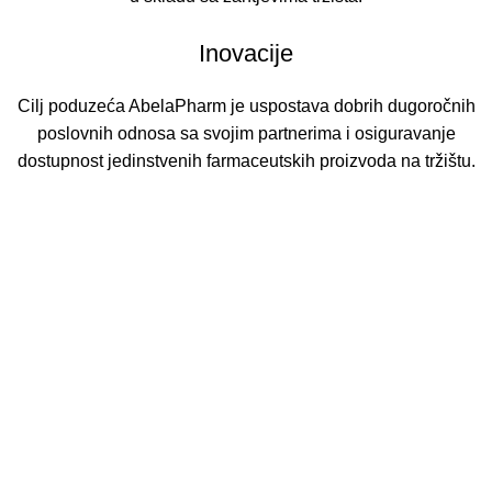
Inovacije
Cilj poduzeća AbelaPharm je uspostava dobrih dugoročnih
poslovnih odnosa sa svojim partnerima i osiguravanje
dostupnost jedinstvenih farmaceutskih proizvoda na tržištu.
AbelaPharm
O nama
Kvaliteta
Proizvodnja
Partneri
Webshop
Podrška