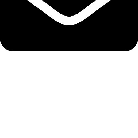
info@abela.hr
Politika kolačića
Izjava o privatnosti
Uvjeti kupnje
Podaci o trgovačkom društvu
Tvrtka: ABELA PHARM d.o.o.
Sjedište: Kovinska ulica 28, 10 000 Zagreb