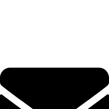
O nama
Kvaliteta
Proizvodnja
Partneri
Webshop
Podrška