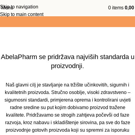
Skip to navigation
Menu
0
items
0,0
Ukoliko je vrijednost košarice preko 25 EUR -
BOX NOW je 
Skip to main content
Kvaliteta
Naslovna
Kvaliteta
AbelaPharm se pridržava najviših standarda u
proizvodnji.
Naš glavni cilj je stavljanje na tržište učinkovitih, sigurnih i
kvalitetnih proizvoda. Stručno osoblje, visoki zdravstveno –
sigurnosni standardi, primjerena oprema i kontrolirani uvjeti
radne sredine su put kojim dobivamo proizvod tražene
kvalitete. Pridržavamo se strogih zahtjeva počevši od faze
razvoja, kroz nabavu i skladištenje sirovina, pa sve do faze
proizvodnje gotovih proizvoda koji su spremni za isporuku