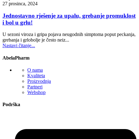
27 prosinca, 2024
Jednostavno rješenje za upalu, grebanje promuklost
i bol u grlu!
U sezoni viroza i gripa pojava neugodnih simptoma poput peckanja,
grebanja i grlobolje je često neiz...
Nastavi čitanje...
AbelaPharm
O nama
Kvaliteta
Proizvodnja
Partneri
Webshop
Podrška