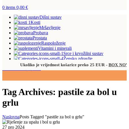
0
items
0,00
€
Dišni sustav
Kosti
Mršavljenje
Probava
Prostata
Raspoloženje
Vitamini i minerali
Srce i krvožilni sustav
Žensko zdravlje
Ukoliko je vrijednost košarice preko 25 EUR -
BOX NOW je 
Proizvodi na popustu
Tag Archives: pastile za bol u
grlu
Naslovna
Posts Tagged "pastile za bol u grlu"
27 pro 2024