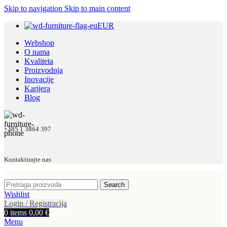
Skip to navigation
Skip to main content
EUR
Webshop
O nama
Kvaliteta
Proizvodnja
Inovacije
Karijera
Blog
+385 1 3864 397
Kontaktirajte nas
Search
Wishlist
Login / Registracija
0
items
0,00
€
Menu