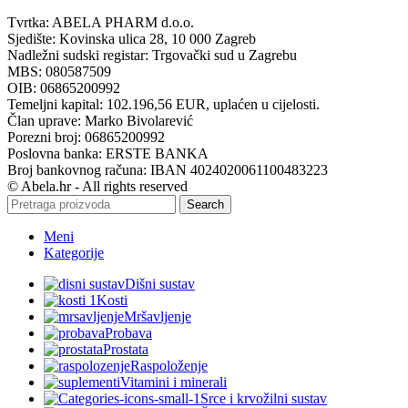
Tvrtka: ABELA PHARM d.o.o.
Sjedište: Kovinska ulica 28, 10 000 Zagreb
Nadležni sudski registar: Trgovački sud u Zagrebu
MBS: 080587509
OIB: 06865200992
Temeljni kapital: 102.196,56 EUR, uplaćen u cijelosti.
Član uprave: Marko Bivolarević
Porezni broj: 06865200992
Poslovna banka: ERSTE BANKA
Broj bankovnog računa: IBAN 4024020061100483223
© Abela.hr - All rights reserved
Search
Meni
Kategorije
Dišni sustav
Kosti
Mršavljenje
Probava
Prostata
Raspoloženje
Vitamini i minerali
Srce i krvožilni sustav