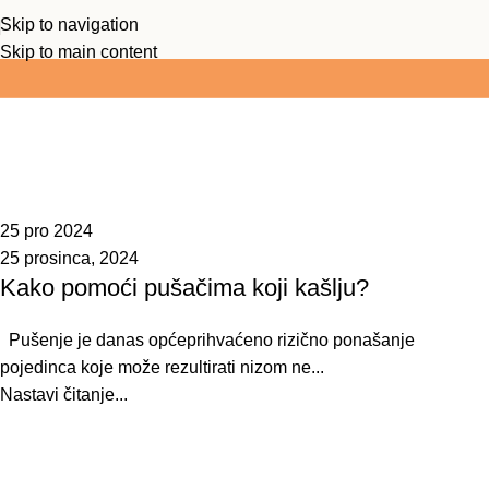
Skip to navigation
Ukoliko je vrijednost košarice preko 25 EUR -
BOX NOW j
Skip to main content
Tag Archives: pušenje
Naslovna
Posts Tagged "pušenje"
25 pro 2024
25 prosinca, 2024
Kako pomoći pušačima koji kašlju?
Pušenje je danas općeprihvaćeno rizično ponašanje
pojedinca koje može rezultirati nizom ne...
Nastavi čitanje...