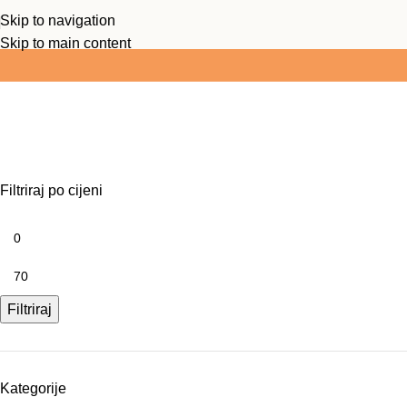
Skip to navigation
Ukoliko je vrijednost košarice preko 25 EUR -
BOX NOW je bes
Skip to main content
Vitamini i minerali
Filtriraj po cijeni
Filtriraj
Kategorije