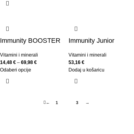
Immunity BOOSTER
Immunity Junior
Vitamini i minerali
Vitamini i minerali
14,48
€
–
69,98
€
53,16
€
Odaberi opcije
Dodaj u košaricu
←
1
2
3
→
AbelaPharm
O nama