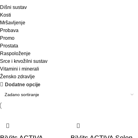
Dišni sustav
Kosti
Mršavljenje
Probava
Promo
Prostata
Raspoloženje
Srce i krvožilni sustav
Vitamini i minerali
Žensko zdravlje
Dodatne opcije
BiVits ACTIVA
BiVits ACTIVA Selen