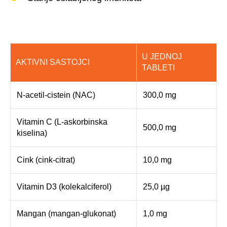
U JEDNOJ
AKTIVNI SASTOJCI
TABLETI
N-acetil-cistein (NAC)
300,0 mg
Vitamin C (L-askorbinska
500,0 mg
kiselina)
Cink (cink-citrat)
10,0 mg
Vitamin D3 (kolekalciferol)
25,0 µg
Mangan (mangan-glukonat)
1,0 mg