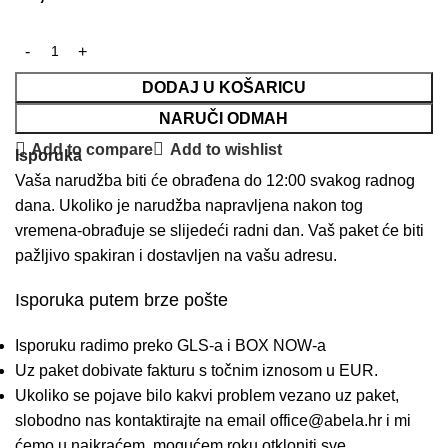
DODAJ U KOŠARICU
NARUČI ODMAH
Add to compare
Add to wishlist
Isporuka
Vaša narudžba biti će obrađena do 12:00 svakog radnog
dana. Ukoliko je narudžba napravljena nakon tog
vremena-obrađuje se slijedeći radni dan. Vaš paket će biti
pažljivo spakiran i dostavljen na vašu adresu.
Isporuka putem brze pošte
Isporuku radimo preko GLS-a i BOX NOW-a
Uz paket dobivate fakturu s točnim iznosom u EUR.
Ukoliko se pojave bilo kakvi problem vezano uz paket,
slobodno nas kontaktirajte na email
office@abela.hr
i mi
ćemo u najkraćem mogućem roku otkloniti sve