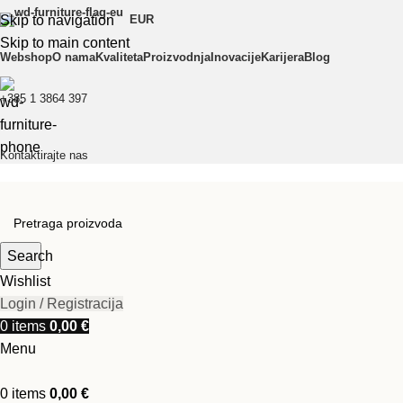
Skip to navigation
EUR
Skip to main content
Webshop
O nama
Kvaliteta
Proizvodnja
Inovacije
Karijera
Blog
+385 1 3864 397
Kontaktirajte nas
Search
Wishlist
Login / Registracija
0
items
0,00
€
Menu
0
items
0,00
€