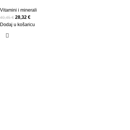
Vitamini i minerali
28,32
€
40,45
€
Dodaj u košaricu
AbelaPharm
O nama
Kvaliteta
Proizvodnja
Partneri
Webshop
Podrška