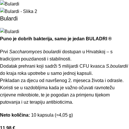
Bulardi
Puno je dobrih bakterija, samo je jedan BULADRI ®
Prvi
Saccharomyces boulardii
dostupan u Hrvatskoj – s
tradicijom pouzdanosti i stabilnosti.
Dodatak prehrani koji sadrži 5 milijardi CFU kvasca
S.boulardii
do kraja roka upotrebe u samo jednoj kapsuli.
Prikladan za djecu od navršenog 2. mjeseca života i odrasle.
Koristi se u razdobljima kada je važno očuvati ravnotežu
crijevne mikrobiote, te je pogodan za primjenu tijekom
putovanja i uz terapiju antibioticima.
Neto količina:
10 kapsula (=4,05 g)
11,98
€