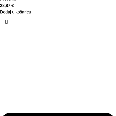
28,87
€
Dodaj u košaricu
AbelaPharm
O nama
Kvaliteta
Proizvodnja
Partneri
Webshop
Podrška