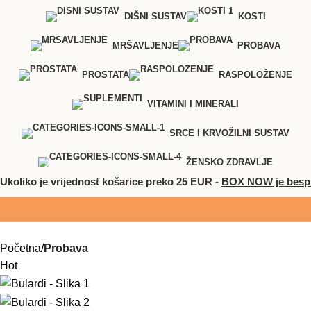
DIŠNI SUSTAV
KOSTI
MRŠAVLJENJE
PROBAVA
PROSTATA
RASPOLOŽENJE
VITAMINI I MINERALI
SRCE I KRVOŽILNI SUSTAV
ŽENSKO ZDRAVLJE
ko je vrijednost košarice preko 25 EUR -
BOX NOW je besplatan
Proizvodi na popustu
Početna
Probava
Hot