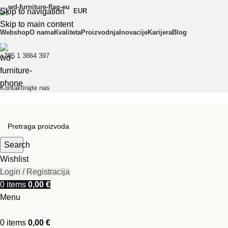
Skip to navigation
EUR
Skip to main content
Webshop
O nama
Kvaliteta
Proizvodnja
Inovacije
Karijera
Blog
+385 1 3864 397
Kontaktirajte nas
Search
Wishlist
Login / Registracija
0
items
0,00
€
Menu
0
items
0,00
€