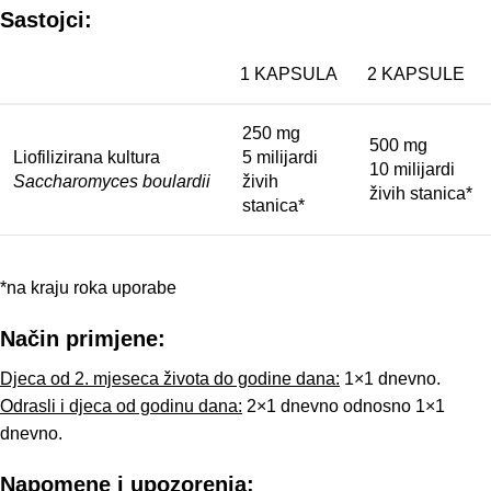
Sastojci:
1 KAPSULA
2 KAPSULE
250 mg
500 mg
Liofilizirana kultura
5 milijardi
10 milijardi
Saccharomyces boulardii
živih
živih stanica*
stanica*
*na kraju roka uporabe
Način primjene:
Djeca od 2. mjeseca života do godine dana:
1×1 dnevno.
Odrasli i djeca od godinu dana:
2×1 dnevno odnosno 1×1
dnevno.
Napomene i upozorenja: