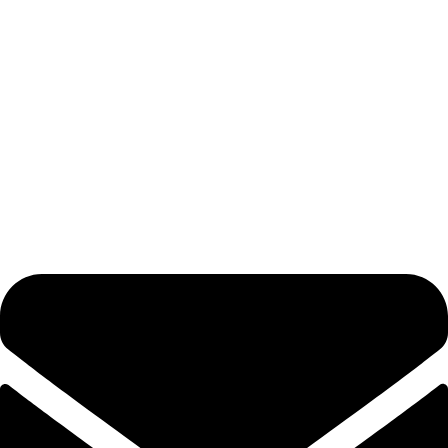
O nama
Kvaliteta
Proizvodnja
Partneri
Webshop
Podrška