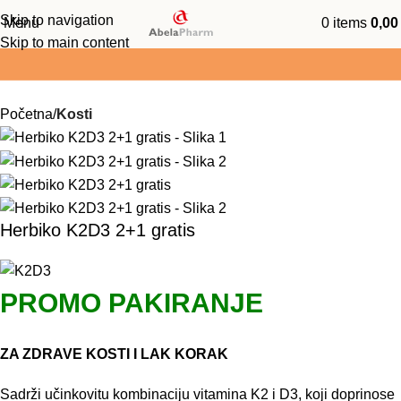
Skip to navigation
Menu
0
items
0,0
oliko je vrijednost košarice preko 25 EUR -
BOX NOW je bespla
Skip to main content
Početna
Kosti
Herbiko K2D3 2+1 gratis
PROMO PAKIRANJE
ZA ZDRAVE KOSTI I LAK KORAK
Sadrži učinkovitu kombinaciju vitamina K2 i D3, koji doprinose