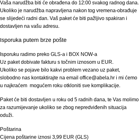
Vaša narudžba biti će obrađena do 12:00 svakog radnog dana.
Ukoliko je narudžba napravljena nakon tog vremena-obrađuje
se slijedeći radni dan. Vaš paket će biti pažljivo spakiran i
dostavljen na vašu adresu.
Isporuka putem brze pošte
Isporuku radimo preko GLS-a i BOX NOW-a
Uz paket dobivate fakturu s točnim iznosom u EUR.
Ukoliko se pojave bilo kakvi problem vezano uz paket,
slobodno nas kontaktirajte na email
office@abela.hr
i mi ćemo
u najkraćem mogućem roku otkloniti sve komplikacije.
Paket će biti dostavljen u roku od 5 radnih dana, te Vas molimo
za razumijevanje ukoliko se zbog nepredviđenih situacija
oduži.
Poštarina
Cijena poštarine iznosi 3,99 EUR (GLS)