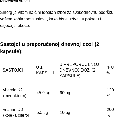
izloženosti suncu.
Sinergija vitamina čini idealan izbor za svakodnevnu podršku
vašem koštanom sustavu, kako biste uživali u pokretu i
osjećaju lakoće.
Sastojci u preporučenoj dnevnoj dozi (2
kapsule):
U PREPORUČENOJ
U 1
*PU
SASTOJCI
DNEVNOJ DOZI (2
KAPSULI
%
KAPSULE)
vitamin K2
120
45,0 μg
90 μg
(menakinon)
%
vitamin D3
200
5,0 μg
10 μg
(kolekalciferol)
%