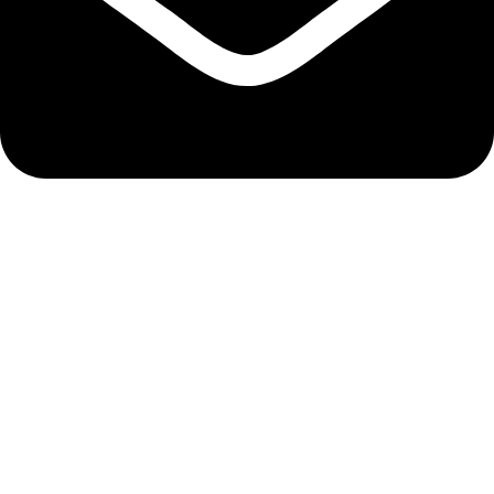
info@abela.hr
Politika kolačića
Izjava o privatnosti
Uvjeti kupnje
Podaci o trgovačkom društvu
Tvrtka: ABELA PHARM d.o.o.
Sjedište: Kovinska ulica 28, 10 000 Zagreb